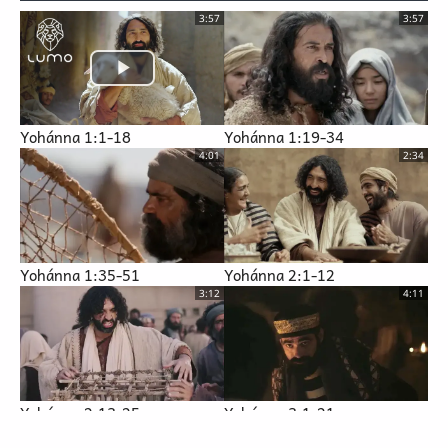
3:57
3:57
Yohánna 1:1-18
Yohánna 1:19-34
4:01
2:34
Yohánna 1:35-51
Yohánna 2:1-12
3:12
4:11
Yohánna 2:13-25
Yohánna 3:1-21
3:31
5:00